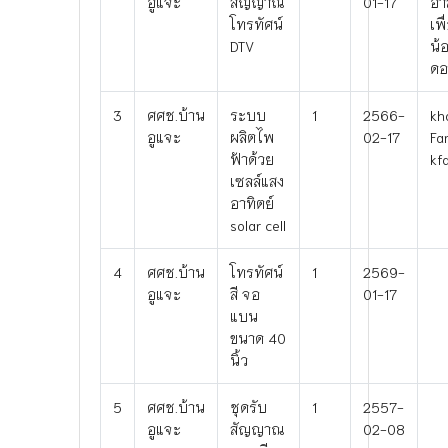
อูแจะ
สัญญาณ
01-17
อา
โทรทัศน์
เพื
DTV
น้
ดอ
3
ศศช.บ้าน
ระบบ
1
2566-
kh
อูแจะ
ผลิตไพ
02-17
Fa
ฟ้าด้วย
kf
เซลล์แสง
อาทิตย์
solar cell
4
ศศช.บ้าน
โทรทัศน์
1
2569-
อูแจะ
สี จอ
01-17
แบน
ขนาด 40
นิ้ว
5
ศศช.บ้าน
ชุดรับ
1
2557-
อูแจะ
สัญญาณ
02-08