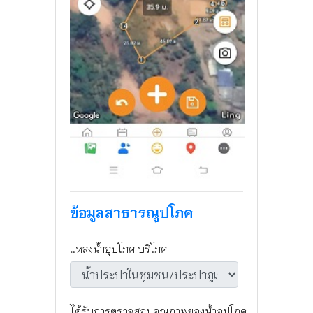
ข้อมูลสาธารณูปโภค
แหล่งน้ำอุปโภค บริโภค
ได้รับการตรวจสอบคุณภาพของน้ำอุปโภค